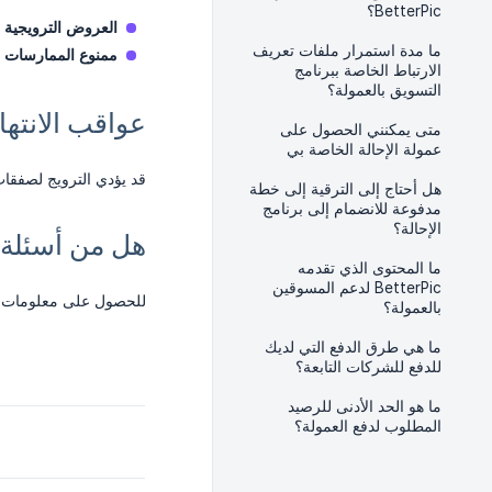
BetterPic؟
العروض الترويجية 
ما مدة استمرار ملفات تعريف
ممنوع الممارسات ا
الارتباط الخاصة ببرنامج
التسويق بالعمولة؟
عواقب الانته
متى يمكنني الحصول على
عمولة الإحالة الخاصة بي
قد يؤدي الترويج لصفقا
هل أحتاج إلى الترقية إلى خطة
مدفوعة للانضمام إلى برنامج
الإحالة؟
هل من أسئلة
ما المحتوى الذي تقدمه
BetterPic لدعم المسوقين
للحصول على معلومات ح
بالعمولة؟
ما هي طرق الدفع التي لديك
للدفع للشركات التابعة؟
ما هو الحد الأدنى للرصيد
المطلوب لدفع العمولة؟