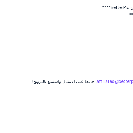
**
**
affiliates@betterp
. حافظ على الامتثال واستمتع بالترويج!