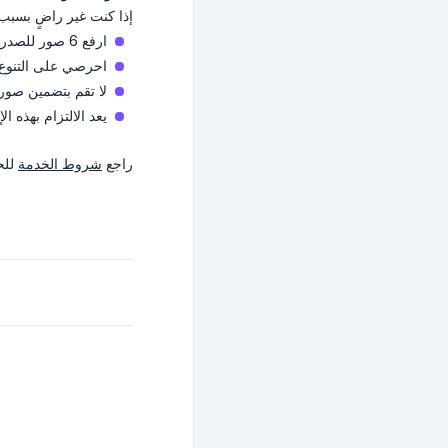
إذا كنت غير راضٍ بسبب ج
ارفع 6 صور للصدر لأعلى وصورتين لنصف الجسم.
احرصي على التنوع في
لا تقم بتضمين صور 
يعد الالتزام بهذه ال
راجع
شروط الخدمة
للح