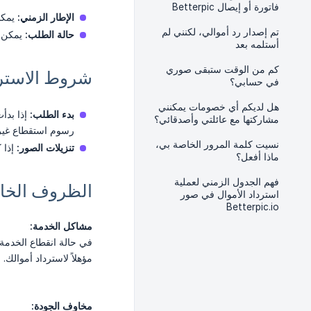
فاتورة أو إيصال Betterpic
الإطار الزمني:
يمكنك طلب اس
تم إصدار رد أموالي، لكنني لم
حالة الطلب:
يمكن ا
أستلمه بعد
كم من الوقت ستبقى صوري
شروط الاسترد
في حسابي؟
هل لديكم أي خصومات يمكنني
بدء الطلب:
مشاركتها مع عائلتي وأصدقائي؟
رسوم استقطاع غير ق
نسيت كلمة المرور الخاصة بي،
تنزيلات الصور:
إذا 
ماذا أفعل؟
فهم الجدول الزمني لعملية
الظروف الخا
استرداد الأموال في صور
Betterpic.io
مشاكل الخدمة:
في حالة انقطاع الخدمة،
مؤهلاً لاسترداد أموالك.
مخاوف الجودة: