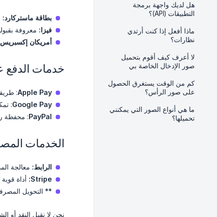
هل لديك واجهة برمجة
التطبيقات (API)؟
بطاقة ماستركارد:
م
فيزا:
معروفة بقبولها
ماذا أفعل إذا كنت أرتدي
نظارات؟
أمريكان إكسبريس:
لا أعرف كيف أقوم بتحميل
صور الإدخال الخاصة بي
خدمات الدفع عب
كم من الوقت يستغرق الحصول
على صور الرأس؟
Apple Pay
: طريقة ملائمة ل
Google Pay
: تمكين مستخدم
ما هي أنواع الصور التي يمكنني
PayPal
: محفظة رق
تحميلها؟
الخدمات المصر
الرابط:
معالجة الم
Stripe:
أداة قوية و
** التحويل المصرف
نحن لا نقبل النقد أو ال