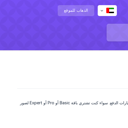
الذهاب للموقع
نهدف في BetterPic إلى جعل عملية الشراء مريحة قدر الإمكان من خلال تقديم مجموعة كبيرة من خيارات الدفع. سواء كنت تشتري باقة Basic أو Pro أو Expert لصور