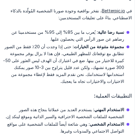
في
Betterpic.io
، نفخر بواقعية وجودة صورنا الشخصية المُولّدة بالذكاء
الاصطناعي. بناءً على تعليقات المستخدمين:
نسبة رضا عالية:
يُعرب ما بين 85% إلى 95% من مستخدمينا عن
رضاهم عن صور الرأس التي يحصلون عليها.
مجموعة متنوعة من الخيارات:
حتى إذا وجدت أن 20٪ فقط من الصور
تتطابق مع توقعاتك للمظهر الطبيعي، فإن هذا لا يزال يوفر مجموعة
كبيرة للاختيار من بينها. ضع في اعتبارك أن الهدف ليس العثور على 50-
300 صورة تشبهك، ولكن عدد قليل يتراوح بين 3-10 صور يمكنك
استخدامها لاستخدامك. نحن نقدم المزيد فقط لإعطاء مجموعة من
الاختيارات والاختيارات تجاه ما يعجبك.
التطبيقات العملية:
الاستخدام المهني:
يستخدم العديد من عملائنا بنجاح هذه الصور
الشخصية للملفات الشخصية الاحترافية والسير الذاتية وموقع لينكد إن.
الاستخدام الشخصي:
وهي شائعة أيضاً للملفات الشخصية على مواقع
التواصل الاجتماعي والمدونات وغيرها.