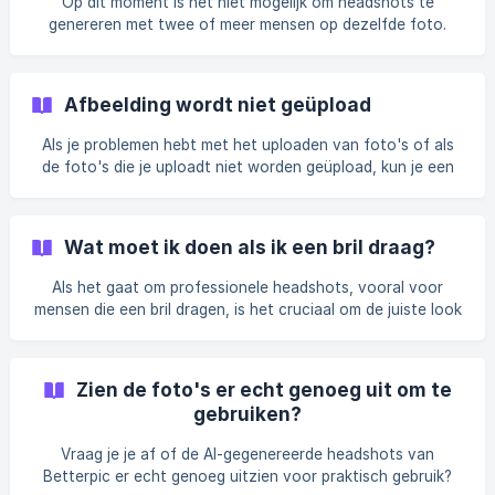
Op dit moment is het niet mogelijk om headshots te
(https://storage.crisp.chat/users/he
genereren met twee of meer mensen op dezelfde foto.
Onze service is ontworpen om individuele headshots te
maken om de hoogste kwaliteit voor onze klanten te
garanderen.
Afbeelding wordt niet geüpload
Als je problemen hebt met het uploaden van foto's of als
de foto's die je uploadt niet worden geüpload, kun je een
paar dingen doen. Probeer uw scherm te verversen / de
pagina waarop u de afbeeldingen uploadt opnieuw te laden.
Probeer te zoeken naar een ronddraaiende pijl in uw
Wat moet ik doen als ik een bril draag?
browser om te verversen ![]
(https://storage.crisp.chat/users/helpdesk/website/c2ff011e
Als het gaat om professionele headshots, vooral voor
66a05000/2de78a
mensen die een bril dragen, is het cruciaal om de juiste look
vast te leggen die je professionele persoonlijkheid
vertegenwoordigt. Bij BetterPic.io begrijpen we dat een bril
niet zomaar een accessoire is, maar een deel van je
Zien de foto's er echt genoeg uit om te
identiteit. Daarom hebben we ons proces aangepast om
gebruiken?
tegemoet te komen aan degenen die hun headshots willen
laten maken met hun bril op. Waarom afbeeldingen invoeren
Vraag je je af of de AI-gegenereerde headshots van
met een bril belangrijk is Onze geavance
Betterpic er echt genoeg uitzien voor praktisch gebruik?