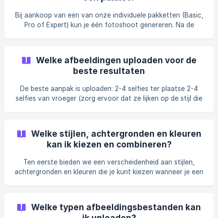
basispakket is ideaal voor mensen die slechts een paar
headshots nodig hebben en zeker weten welke stijl ze
Bij aankoop van een van onze individuele pakketten (Basic,
willen. De doorlooptijd voor het Bas
Pro of Expert) kun je één fotoshoot genereren. Na de
training van het model ontvang je: 20 resultaten met het
Basic-pakket (1 individuele fotoshoot) 60 resultaten met
het Pro-pakket (1 individuele fotoshoot) 120 resultaten met
Welke afbeeldingen uploaden voor de
het Expert-pakket (1 individuele fotoshoot) Dit betekent
beste resultaten
dat je met elke aankoop slechts één model kunt trainen. Als
je extra modellen wilt trainen, moet je voor elk model een
De beste aanpak is uploaden: 2-4 selfies ter plaatse 2-4
aparte
selfies van vroeger (zorg ervoor dat ze lijken op de stijl die
je wilt). Een pro-tip voor iPhone-gebruikers is om naar
afbeeldingen -> zoeken -> selfies te gaan. 1-2 foto's van
het volledige lichaam (je kunt foto's gebruiken waarop je
Welke stijlen, achtergronden en kleuren
met meerdere mensen staat en de cropper gebruiken om de
kan ik kiezen en combineren?
foto's te tweaken zodat je alleen jezelf laat zien). ![]
(https://storage.crisp.chat/users/helpdesk/website/c76592
Ten eerste bieden we een verscheidenheid aan stijlen,
506c847000/af07a18b-4ed1-4391-
achtergronden en kleuren die je kunt kiezen wanneer je een
pakket koopt. Houd er wel rekening mee dat het aantal
stijlen dat je kunt kiezen afhankelijk is van het pakket:
Basispakket: 1 stijl, 1 achtergrond en 1 kleur Pro-pakket: 3
Welke typen afbeeldingsbestanden kan
stijlen, 3 achtergronden en 3 kleuren Expert-pakket: 6
ik uploaden?