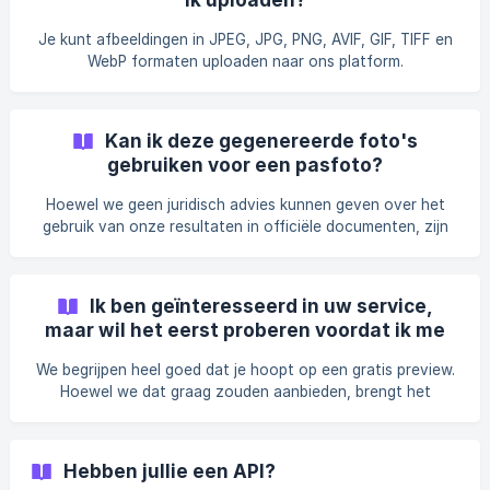
stijlen, 6 achtergronden en 6 kleuren Beschikbare stijlen
Vrijetijdskleding Zakelijk Formeel Vrijetijdskleding Med
Je kunt afbeeldingen in JPEG, JPG, PNG, AVIF, GIF, TIFF en
WebP formaten uploaden naar ons platform.
Kan ik deze gegenereerde foto's
gebruiken voor een pasfoto?
Hoewel we geen juridisch advies kunnen geven over het
gebruik van onze resultaten in officiële documenten, zijn
we op de hoogte van gevallen waarin klanten ze met
succes hebben gebruikt zonder problemen te melden. Om
er zeker van te zijn dat je ze zonder problemen kunt
Ik ben geïnteresseerd in uw service,
gebruiken, raden we je aan de richtlijnen voor fotocriteria
maar wil het eerst proberen voordat ik me
voor officiële documenten in jouw land te controleren.
vastleg. Biedt u een gratis proefversie of
We begrijpen heel goed dat je hoopt op een gratis preview.
demo aan?
Hoewel we dat graag zouden aanbieden, brengt het
genereren van AI-afbeeldingen verwerkings- en
arbeidskosten met zich mee aan onze kant om het product
te blijven verbeteren. Je kunt onze gratis proefversie hier
Hebben jullie een API?
bekijken https://www.betterpic.io/free-tools/free-ai-