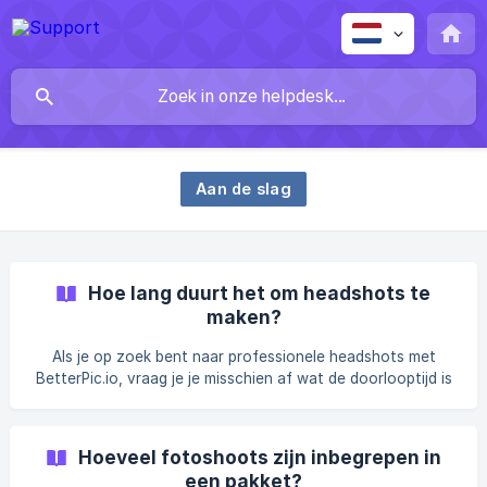
Aan de slag
Hoe lang duurt het om headshots te
maken?
Als je op zoek bent naar professionele headshots met
BetterPic.io, vraag je je misschien af wat de doorlooptijd is
voor elk van onze pakketten. We bieden drie verschillende
pakketten aan, elk met zijn eigen specifieke levertijd.
Hieronder geven we een overzicht van de doorlooptijden
Hoeveel fotoshoots zijn inbegrepen in
voor onze Basic, Pro en Expert pakketten. Basispakket Ons
een pakket?