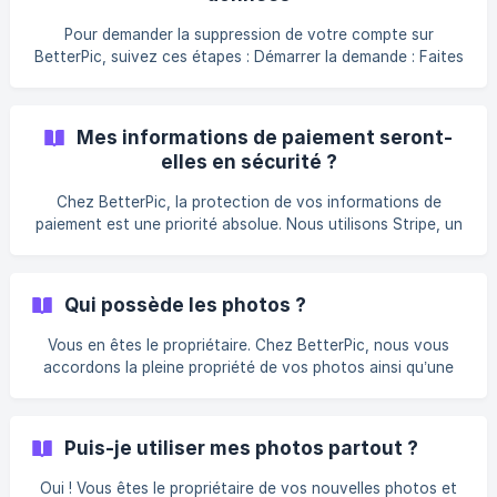
Pour demander la suppression de votre compte sur
BetterPic, suivez ces étapes : Démarrer la demande : Faites
une demande de suppression de votre compte en précisant
toute information supplémentaire si nécessaire. Votre nom :
Indiquez votre nom complet tel qu’il est enregistré sur
Mes informations de paiement seront-
votre compte BetterPic (si vous l’avez renseigné quelque
elles en sécurité ?
part). Votre e-mail : Utilisez l’adresse e-mail associée à
votre compte BetterPic. À partir de là, vous n’avez plus rien
Chez BetterPic, la protection de vos informations de
à faire. Nous supp
paiement est une priorité absolue. Nous utilisons Stripe, un
processeur de paiement sécurisé et reconnu mondialement,
pour traiter toutes les transactions sur notre plateforme.
Pourquoi Stripe ? Stripe est l’un des processeurs de
Qui possède les photos ?
paiement les plus réputés et largement utilisés dans le
monde. Il est certifié PCI-DSS Niveau 1, la plus haute
Vous en êtes le propriétaire. Chez BetterPic, nous vous
certification en matière de sécurité des paiements. Cela
accordons la pleine propriété de vos photos ainsi qu’une
garantit que vos informations de pai
licence commerciale, vous garantissant un contrôle total
sur leur utilisation. Que signifie la pleine propriété ? Licence
commerciale : Vous avez le droit légal d’utiliser vos photos
Puis-je utiliser mes photos partout ?
à des fins personnelles ou professionnelles, y compris sur
les réseaux sociaux, sites web, supports m
Oui ! Vous êtes le propriétaire de vos nouvelles photos et